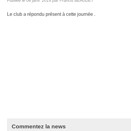
Publiée le
06 janv. 2015
par Francis BEAUDET
Le club a répondu présent à cette journée .
Commentez la news