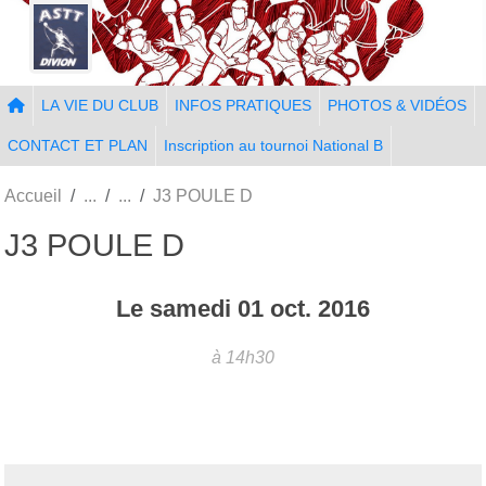
Panneau de gestion des cookies
LA VIE DU CLUB
INFOS PRATIQUES
PHOTOS & VIDÉOS
CONTACT ET PLAN
Inscription au tournoi National B
Accueil
J3 POULE D
J3 POULE D
Le
samedi
01
oct.
2016
à 14h30