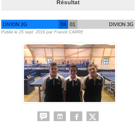
Résultat
DIVION 2G
04
01
DIVION 3G
Publié le
25 sept. 2016
par Franck CARRE