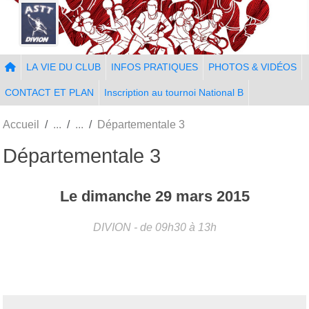
Panneau de gestion des cookies
LA VIE DU CLUB
INFOS PRATIQUES
PHOTOS & VIDÉOS
CONTACT ET PLAN
Inscription au tournoi National B
Accueil
Départementale 3
Départementale 3
Le
dimanche
29
mars
2015
DIVION
- de 09h30 à 13h