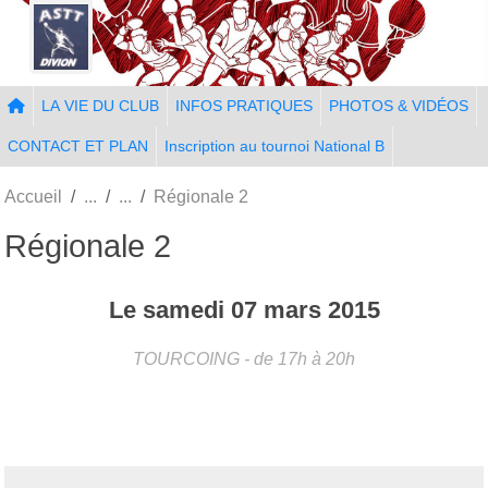
Panneau de gestion des cookies
LA VIE DU CLUB
INFOS PRATIQUES
PHOTOS & VIDÉOS
CONTACT ET PLAN
Inscription au tournoi National B
Accueil
Régionale 2
Régionale 2
Le
samedi
07
mars
2015
TOURCOING
- de 17h à 20h